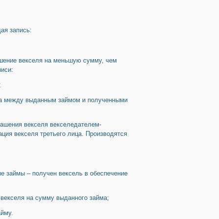
ая запись:
ашение векселя на меньшую сумму, чем
писи:
;
ица между выданным займом и полученными
­гашения векселя векселедателем-
ция векселя третьего лица. Производятся
е займы – получен вексель в обеспечение
 векселя на сумму выданного займа;
айму.