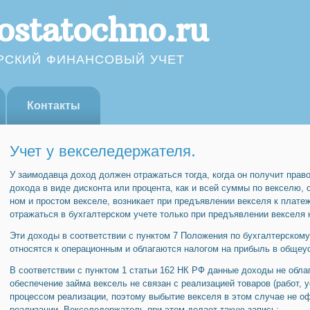
ostatochno.ru
РСКИЙ ФИНАНСОВЫЙ УЧЕТ
Контакты
Учет у векселедержателя.
У заимодавца доход должен отражаться тогда, когда он получит пра­во
дохода в виде дисконта или процен­та, как и всей суммы по векселю,
ном и простом векселе, возникает при предъявлении векселя к плате
отражаться в бухгалтерском учете только при предъявлении векселя 
Эти доходы в соответствии с пунктом 7 Положения по бухгалтерско­му
относятся к операционным и облагаются налогом на прибыль в общеу
В соответствии с пунктом 1 статьи 162 НК РФ данные доходы не об­ла
обеспечение займа вексель не связан с реализацией товаров (работ, 
процессом реализации, поэтому выбытие векселя в этом случае не о
реализации. Векселедержатель при этом делает та­кую запись: