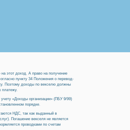
 на этот доход. А право на получение
 согласно пункту 34 Положения о перевод­
жу. По­этому доходы по векселю должны
к платежу.
 учету «Доходы организации» (ПБУ 9/99)
становленном порядке.
гаются НДС, так как выданный в
услуг). Погашение векселя не является
формляет­ся проводками по счетам