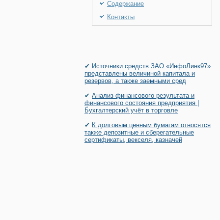
Содержание
Контакты
✔
Источники средств ЗАО «ИнфоЛинк97»
представлены величиной капитала и
резервов, а также заемными сред
✔
Анализ финансового результата и
финансового состояния предприятия |
Бухгалтерский учёт в торговле
✔
К долговым ценным бумагам относятся
также депозитные и сберегательные
сертификаты, векселя, казначей