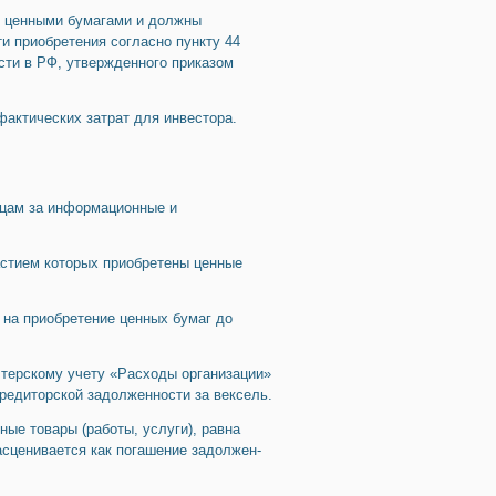
я ценными бумагами и должны
и приобретения согласно пункту 44
ости в РФ, утвержденного приказом
фактических затрат для инвестора.
ицам за информационные и
астием которых приобретены ценные
 на приобретение ценных бумаг до
алтерскому учету «Расходы организации»
редиторской задолженности за век­сель.
ные товары (работы, услуги), равна
расценивается как погашение задолжен­