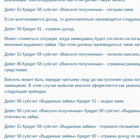
Дебет 51 Кредит 58 субсчет «Векселя полученные» - погашен заем.
Если выплачивается доход, то дополнительно производится следующ
Дебет 58 Кредит 91 - отражен доход.
Может сложиться ситуация, когда заимодавец будет согласен на по­г
величина выданного займа. При этом должны производиться такие за
Дебет 51 Кредит 58 субсчет «Векселя полученные» - оплачен вексель
Дебет 80 Кредит 58 субсчет «Векселя полученные» - отражена разн
средствами.
Вексель может быть передан третьему лицу до наступления срока по
заемщиком. В этом случае выбытие вексе­ля оформляется как реализа
следующие проводки:
Дебет 58 субсчет «Выданные займы» Кредит 51 – выдан заем;
Дебет 58 субсчет «Векселя полученные» Кредит 58 субсчет «Выданны
платежа по займу;
Дебет 51 Кредит 58 субсчет «Выданные займы» - отражено погашение
Дебет 58 субсчет «Выданные займы» Кредит 80 – отражен доход по з