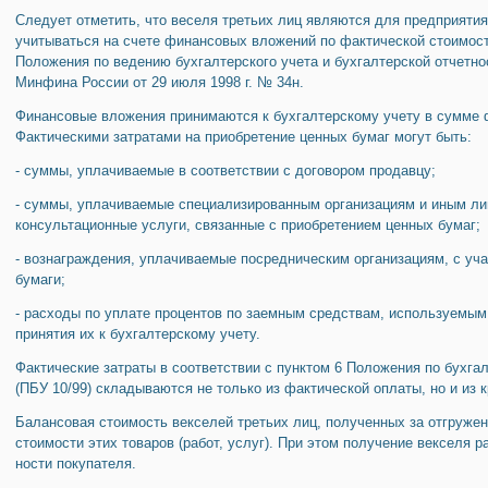
Следует отметить, что веселя третьих лиц являются для предприяти
учитываться на счете финансовых вложений по фактической сто­имост
Положения по ведению бухгал­терского учета и бухгалтерской отчетн
Минфина России от 29 июля 1998 г. № 34н.
Финансовые вложения принимаются к бухгалтерскому уче­ту в сумме 
Фактическими затратами на приобретение ценных бумаг могут быть:
- суммы, уплачиваемые в соответствии с договором продавцу;
- суммы, уплачиваемые специализированным организациям и иным л
консультационные услуги, связанные с приоб­ретением ценных бумаг;
- вознаграждения, уплачиваемые посредническим организациям, с уч
бумаги;
- расходы по уплате процентов по заемным средствам, используемым
принятия их к бухгалтерскому учету.
Фактические затраты в соответствии с пунктом 6 Положения по бух­г
(ПБУ 10/99) складываются не только из фактической оплаты, но и из к
Балансовая стоимость векселей третьих лиц, полученных за отгру­жен
стоимости этих товаров (работ, ус­луг). При этом получение векселя 
ности покупателя.