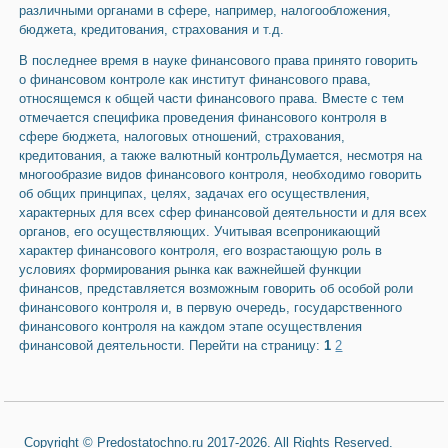
различ­ными органами в сфере, например, налогообложения,
бюджета, кредитова­ния, страхования и т.д.
В последнее время в науке финансового права принято говорить
о фи­нансовом контроле как институт финансового права,
относящемся к общей части финансового права. Вместе с тем
отмечается специфика проведения финансового контроля в
сфере бюджета, налоговых отношений, страхова­ния,
кредитования, а также валютный контрольДумается, несмотря на
многообразие видов финансового контроля, не­обходимо говорить
об общих принципах, целях, задачах его осуществления,
характерных для всех сфер финансовой деятельности и для всех
органов, его осуществляющих. Учитывая всепроникающий
характер финансового контроля, его возрастающую роль в
условиях формирования рынка как важ­нейшей функции
финансов, представляется возможным говорить об особой роли
финансового контроля и, в первую очередь, государственного
финан­сового контроля на каждом этапе осуществления
финансовой деятельности. Перейти на страницу:
1
2
Copyright © Predostatochno.ru 2017-2026. All Rights Reserved.