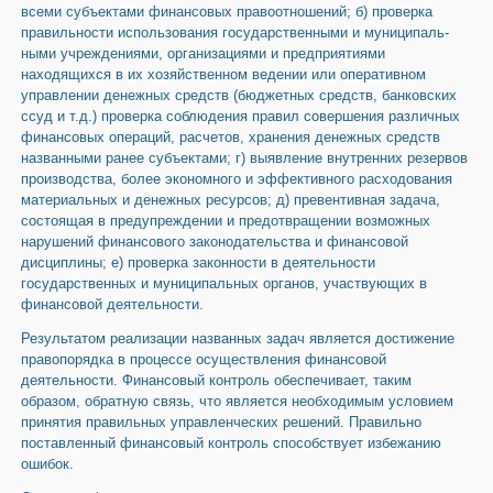
всеми субъектами финансовых правоотношений; б) проверка
правильности использования государственными и муниципаль­
ными учреждениями, организациями и предприятиями
находящихся в их хозяйственном ведении или оперативном
управлении денежных средств (бюджетных средств, банковских
ссуд и т.д.) проверка соблюдения пра­вил совершения различных
финансовых операций, расчетов, хранения де­нежных средств
названными ранее субъектами; г) выявление внутренних резервов
производства, более экономного и эффективного расходования
ма­териальных и денежных ресурсов; д) превентивная задача,
состоящая в пре­дупреждении и предотвращении возможных
нарушений финансового зако­нодательства и финансовой
дисциплины; е) проверка законности в деятельности
государственных и муниципальных органов, участвующих в
финансовой деятельности.
Результатом реализации названных задач является достижение
правопоряд­ка в процессе осуществления финансовой
деятельности. Финансовый контроль обеспечивает, таким
образом, обратную связь, что является необходимым усло­вием
принятия правильных управленческих решений. Правильно
поставлен­ный финансовый контроль способствует избежанию
ошибок.