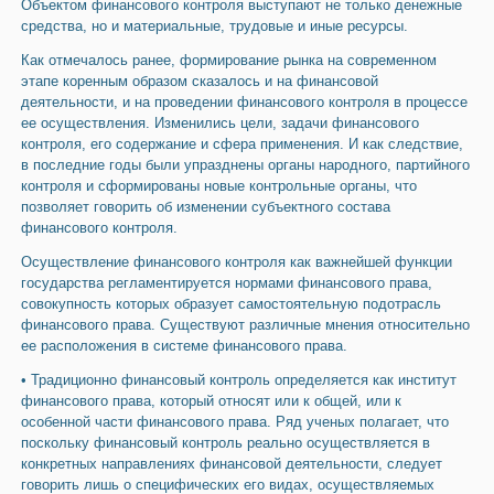
Объектом финансового контроля выступают не только денежные
средст­ва, но и материальные, трудовые и иные ресурсы.
Как отмечалось ранее, формирование рынка на современном
этапе ко­ренным образом сказалось и на финансовой
деятельности, и на проведении финансового контроля в процессе
ее осуществления. Изменились цели, за­дачи финансового
контроля, его содержание и сфера применения. И как следствие,
в последние годы были упразднены органы народного, партийно­го
контроля и сформированы новые контрольные органы, что
позволяет го­ворить об изменении субъектного состава
финансового контроля.
Осуществление финансового контроля как важнейшей функции
государства регламентируется нормами финансового права,
совокупность кото­рых образует самостоятельную подотрасль
финансового права. Существуют различные мнения относительно
ее расположения в системе финансового права.
• Традиционно финансовый контроль определяется как институт
финансо­вого права, который относят или к общей, или к
особенной части финансо­вого права. Ряд ученых полагает, что
поскольку финансовый контроль реаль­но осуществляется в
конкретных направлениях финансовой деятельности, следует
говорить лишь о специфических его видах, осуществляемых