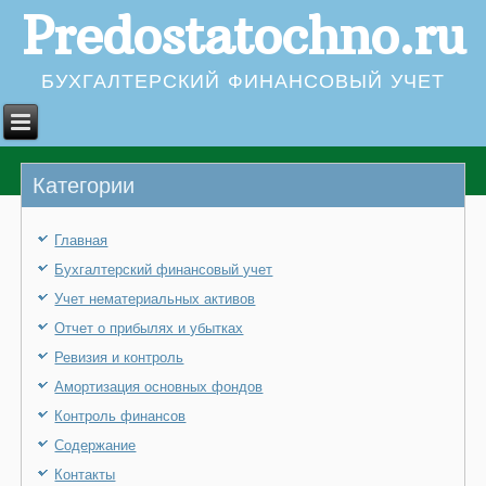
Predostatochno.ru
БУХГАЛТЕРСКИЙ ФИНАНСОВЫЙ УЧЕТ
Категории
Главная
Бухгалтерский финансовый учет
Учет нематериальных активов
Отчет о прибылях и убытках
Ревизия и контроль
Амортизация основных фондов
Контроль финансов
Содержание
Контакты