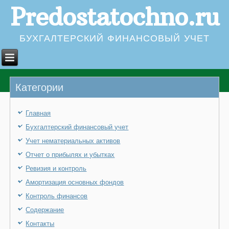
Predostatochno.ru
БУХГАЛТЕРСКИЙ ФИНАНСОВЫЙ УЧЕТ
Категории
Главная
Бухгалтерский финансовый учет
Учет нематериальных активов
Отчет о прибылях и убытках
Ревизия и контроль
Амортизация основных фондов
Контроль финансов
Содержание
Контакты