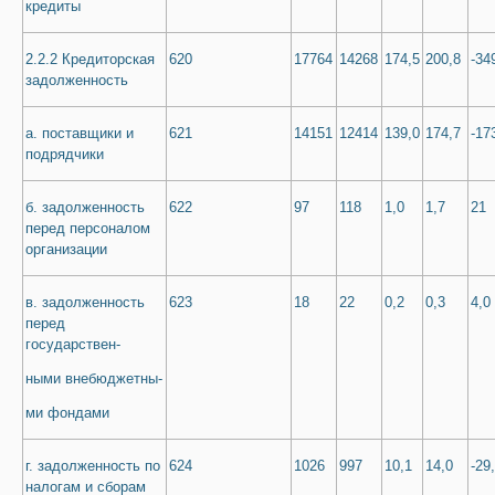
кредиты
2.2.2 Кредиторская
620
17764
14268
174,5
200,8
-34
задолженность
а. поставщики и
621
14151
12414
139,0
174,7
-17
подрядчики
б. задолженность
622
97
118
1,0
1,7
21
перед персоналом
организации
в. задолженность
623
18
22
0,2
0,3
4,0
перед
государствен-
ными внебюджетны-
ми фондами
г. задолженность по
624
1026
997
10,1
14,0
-29
налогам и сборам