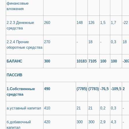
финансовые
вложения
2.2.3 Денежные
260
148
126
1,5
1,7
-22
средства
2.2.4 Прочие
270
-
18
-
0,3
18
оборотные средства
БАЛАНС
300
10183
7105
100
100
-30
ПАССИВ
1.Собственные
490
(7785)
(7783)
-76,5
-109,5
2
средства
а.уставный капитал
410
21
21
0,2
0,3
-
б.добавочный
420
300
300
2,9
4,3
-
капитал