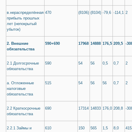
в.нераспределённая
470
(8106)
(8104)
-79,6
-114,1
2
прибыль прошлых
лет (непокрытый
убыток)
2. Внешние
590+690
17968
14888
176,5
209,5
-30
обязательства
2.1 Долгосрочные
590
54
56
0,5
0,7
2
обязательства
а. Отложенные
515
54
56
56
0,7
2
налоговые
обязательства
2.2 Краткосрочные
690
17314
14833
176,0
208,8
-30
обязательства
2.2.1 Займы и
610
150
565
1,5
8,0
415