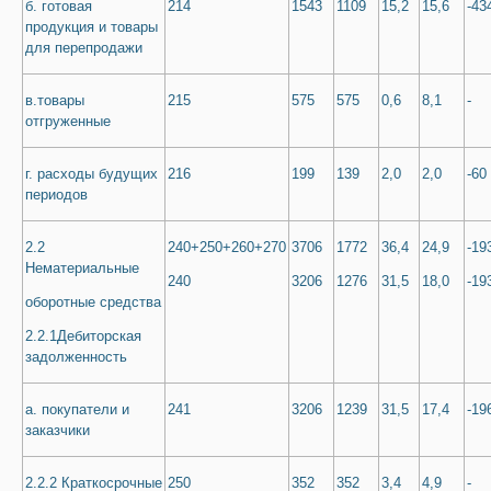
б. готовая
214
1543
1109
15,2
15,6
-43
продукция и товары
для перепродажи
в.товары
215
575
575
0,6
8,1
-
отгруженные
г. расходы будущих
216
199
139
2,0
2,0
-60
периодов
2.2
240+250+260+270
3706
1772
36,4
24,9
-19
Нематериальные
240
3206
1276
31,5
18,0
-19
оборотные средства
2.2.1Дебиторская
задолженность
а. покупатели и
241
3206
1239
31,5
17,4
-19
заказчики
2.2.2 Краткосрочные
250
352
352
3,4
4,9
-