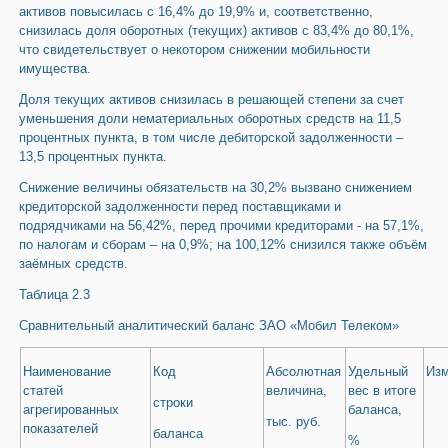
активов повысилась с 16,4% до 19,9% и, соответственно,
снизилась доля оборотных (текущих) активов с 83,4% до 80,1%,
что свидетельствует о некотором снижении мобильности
имущества.
Доля текущих активов снизилась в решающей степени за счет
уменьшения доли нематериальных оборотных средств на 11,5
процентных пункта, в том числе дебиторской задолженности –
13,5 процентных пункта.
Снижение величины обязательств на 30,2% вызвано снижением
кредиторской задолженности перед поставщиками и
подрядчиками на 56,42%, перед прочими кредиторами - на 57,1%,
по налогам и сборам – на 0,9%; на 100,12% снизился также объём
заёмных средств.
Таблица 2.3
Сравнительный аналитический баланс ЗАО «Мобил Телеком»
Наименование
Код
Абсолютная
Удельный
Из
статей
величина,
вес в итоге
строки
агрегированных
баланса,
тыс. руб.
показателей
баланса
%