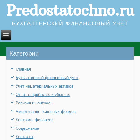
Predostatochno.ru
БУХГАЛТЕРСКИЙ ФИНАНСОВЫЙ УЧЕТ
Категории
Главная
Бухгалтерский финансовый учет
Учет нематериальных активов
Отчет о прибылях и убытках
Ревизия и контроль
Амортизация основных фондов
Контроль финансов
Содержание
Контакты