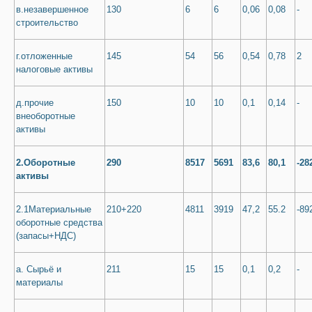
в.незавершенное
130
6
6
0,06
0,08
-
строительство
г.отложенные
145
54
56
0,54
0,78
2
налоговые активы
д.прочие
150
10
10
0,1
0,14
-
внеоборотные
активы
2.Оборотные
290
8517
5691
83,6
80,1
-28
активы
2.1Материальные
210+220
4811
3919
47,2
55.2
-89
оборотные средства
(запасы+НДС)
а. Сырьё и
211
15
15
0,1
0,2
-
материалы